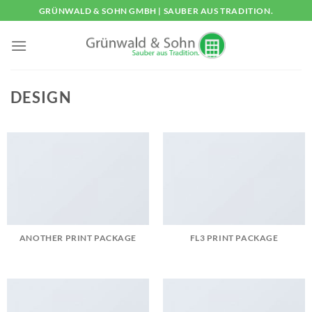
Zum
GRÜNWALD & SOHN GMBH | SAUBER AUS TRADITION.
Inhalt
springen
DESIGN
ANOTHER PRINT PACKAGE
FL3 PRINT PACKAGE